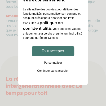
Votre consentement
forme, rassurée et en plus, on dîne ensemble presque
con
tous les soirs. »
»
Le site utilise des cookies pour délivrer des
fonctionnalités, personnaliser son contenu et
Ameline :
ses publicités et pour analyser son trafic.
« Pour moi, habiter chez Colette c’est très rassurant ! elle
politique de
Consultez la
me tient informée des actualités, me parle de la ville
confidentialité
. Votre choix est valable
que je ne connais pas encore très bien et m’encourage
uniquement sur ce site et sur le terminal utilisé
pour mes études. »
pour une durée de 13 mois.
Tout accepter
Personnaliser
Continuer sans accepter
La réussite de la cohabitation
intergénérationnelle avec Le
temps pour toit