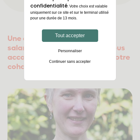
confidentialité
. Votre choix est valable
uniquement sur ce site et sur le terminal utilisé
pour une durée de 13 mois.
Tout accepter
Une équipe professionnelle de
salarié(e)s expérimenté(e)s, vous
Personnaliser
accompagne tout au long de votre
Continuer sans accepter
cohabitation